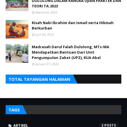
DULOLONG DALAM RANGKA UJIAN PRAKTEK DAN
TEORI TA.2023
Maret 03, 2023
Kisah Nabi Ibrahim dan Ismail serta Hikmah
Berkurban
Juni 06, 2025
‎Madrasah Darul Falah Dulolong, MTs-MA
Mendapatkan Bantuan Dari Unit
Pengumpulan Zakat (UPZ), KUA Abal
Januari 07, 2026
TOTAL TAYANGAN HALAMAN
TAGS
ARTIKEL
2