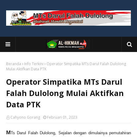
Beranda
Info Terkini
Operator Simpatika MTs Darul Falah Dulolong
Mulai Aktifkan Data PTK
Operator Simpatika MTs Darul
Falah Dulolong Mulai Aktifkan
Data PTK
Cahyono Gorang
Februari 01, 2023
M
Ts Darul Falah Dulolong, Sejalan dengan dimulainya pemutahiran