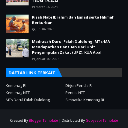
TEORI TA.2023
Maret 03, 2023
Kisah Nabi Ibrahim dan Ismail serta Hikmah
Berkurban
Juni 06, 2025
‎Madrasah Darul Falah Dulolong, MTs-MA
Mendapatkan Bantuan Dari Unit
Pengumpulan Zakat (UPZ), KUA Abal
Januari 07, 2026
DAFTAR LINK TERKAIT
Kemenag RI
Dirjen Pendis RI
Kemenag NTT
Pendis NTT
MTs Darul Falah Dulolong
Simpatika Kemenag RI
Created By
Blogger Template
| Distributed By
Gooyaabi Template