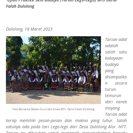
Falah Dulolong
Dulolong, 18 Maret 2023
Tarian adat
adalah
salah satu
kekayaan
budaya
yang
disampaika
n secara
turun-
temurun
dari nenek
moyang.
Foto Bersama Dewan Guru dan Siswa MTs Darul Falah Dulolong
Tarian adat
kerap memiliki pesan-pesan dan makna yang luhur. Salah
satunya ada pada tari Lego-lego dari Desa Dulolong Alor -NTT.
Tarian ini ditujukan untuk mengajak masyarakatnya bersatu