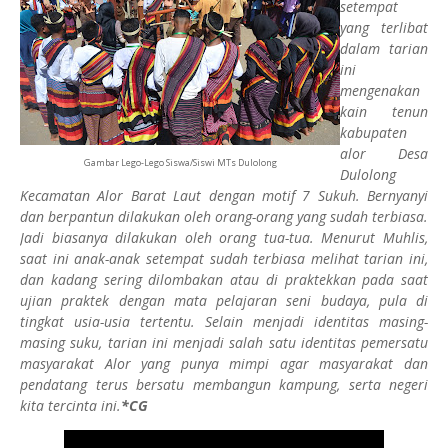
setempat
yang terlibat
dalam tarian
ini
mengenakan
kain tenun
kabupaten
alor Desa
Gambar Lego-Lego Siswa/Siswi MTs Dulolong
Dulolong
Kecamatan Alor Barat Laut dengan motif
7 Sukuh.
Bernyanyi
dan berpantun dilakukan oleh orang-orang yang sudah terbiasa.
Jadi biasanya dilakukan oleh orang tua-tua. Menurut Muhlis,
saat ini anak-anak setempat sudah terbiasa melihat tarian ini,
dan kadang sering dilombakan atau di praktekkan pada saat
ujian praktek dengan mata pelajaran seni budaya, pula di
tingkat usia-usia tertentu. Selain menjadi identitas masing-
masing suku, tarian ini menjadi salah satu identitas pemersatu
masyarakat Alor yang punya mimpi agar masyarakat dan
pendatang terus bersatu membangun kampung, serta negeri
kita tercinta ini.
*CG